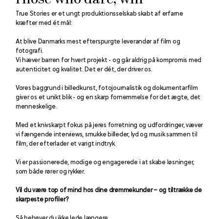
Those who dare, win
True Stories er et ungt produktionsselskab skabt af erfarne 
kræfter med ét mål: 
At blive Danmarks mest efterspurgte leverandør af film og 
fotografi. 
Vi hæver barren for hvert projekt - og går aldrig på kompromis med 
autenticitet og kvalitet. Det er dét, der driver os.
Vores baggrund i billedkunst, fotojournalistik og dokumentarfilm 
giver os et unikt blik - og en skarp fornemmelse for det ægte, det 
menneskelige. 
Med et knivskarpt fokus på jeres forretning og udfordringer, væver 
vi fængende interviews, smukke billeder, lyd og musik sammen til 
film, der efterlader et varigt indtryk.
Vi er passionerede, modige og engagerede i at skabe løsninger, 
som både rører og rykker. 
Vil du være top of mind hos dine drømmekunder – og tiltrække de 
skarpeste profiler?
Så behøver du ikke lede længere.