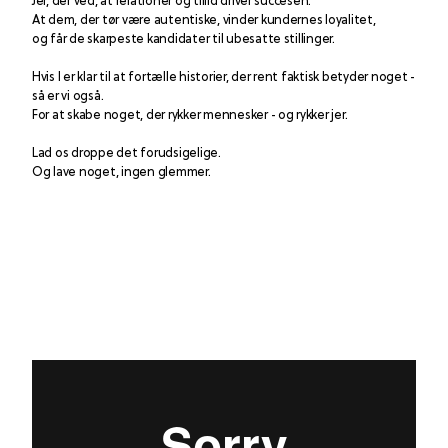
Jer, der ved, at relationer og tillid driver succesen.
At dem, der tør være autentiske, vinder kundernes loyalitet, 
og får de skarpeste kandidater til ubesatte stillinger.
Hvis I er klar til at fortælle historier, der rent faktisk betyder noget - 
så er vi også.
For at skabe noget, der rykker mennesker - og rykker jer.
Lad os droppe det forudsigelige. 
Og lave noget, ingen glemmer.